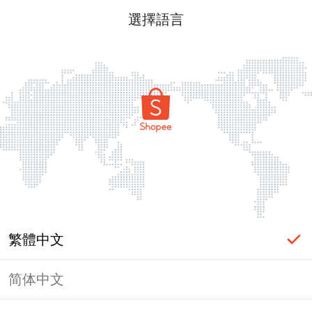
選擇語言
繁體中文
简体中文
頁面無法顯示