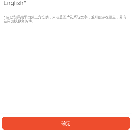
English*
發生錯誤！請登入並再試一次或回到主
頁。
* 自動翻譯結果由第三方提供，未涵蓋圖片及系統文字，並可能存在誤差，若有
差異請以原文為準。
登入
返回首頁
確定
ID: 88603d9f479-1b8b-4d6e-8baa-e375148c5448