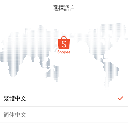
選擇語言
繁體中文
简体中文
頁面無法顯示