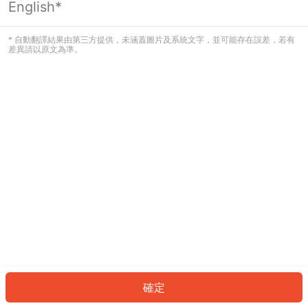
English*
發生錯誤！請登入並再試一次或回到主
頁。
* 自動翻譯結果由第三方提供，未涵蓋圖片及系統文字，並可能存在誤差，若有
差異請以原文為準。
登入
返回首頁
確定
ID: 390c1e53e63-b956-4a9c-9425-3ac97473ebb4