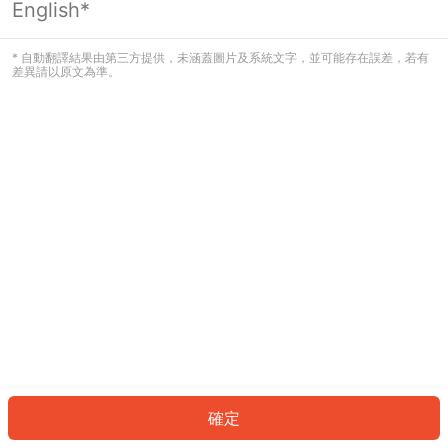
English*
發生錯誤！請登入並再試一次或回到主
頁。
* 自動翻譯結果由第三方提供，未涵蓋圖片及系統文字，並可能存在誤差，若有
差異請以原文為準。
登入
返回首頁
確定
ID: 8067948bd84-cd86-43a5-8664-8e9cf3ae1be1