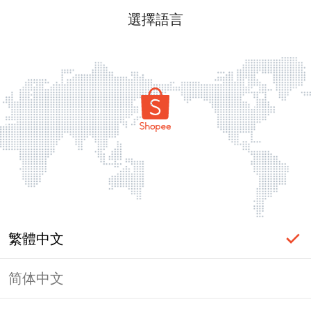
選擇語言
繁體中文
简体中文
頁面無法顯示