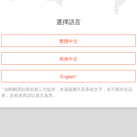
頁面無法顯示
選擇語言
發生錯誤！請登入並再試一次或回到主頁。
繁體中文
登入
简体中文
返回首頁
English*
* 自動翻譯結果由第三方提供，未涵蓋圖片及系統文字，並可能存在誤
差，若有差異請以原文為準。