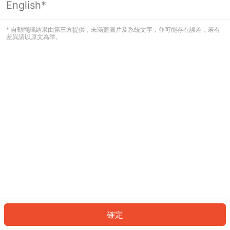
English*
發生錯誤！請登入並再試一次或回到主
頁。
* 自動翻譯結果由第三方提供，未涵蓋圖片及系統文字，並可能存在誤差，若有
差異請以原文為準。
登入
返回首頁
確定
ID: 80330687305-c792-41a3-8321-119db6c4f2d9