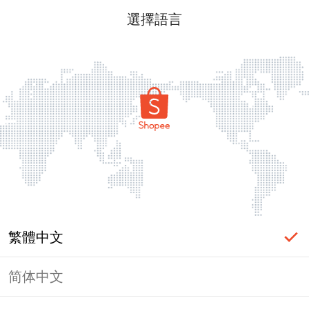
選擇語言
繁體中文
简体中文
頁面無法顯示