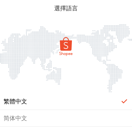
選擇語言
繁體中文
简体中文
頁面無法顯示