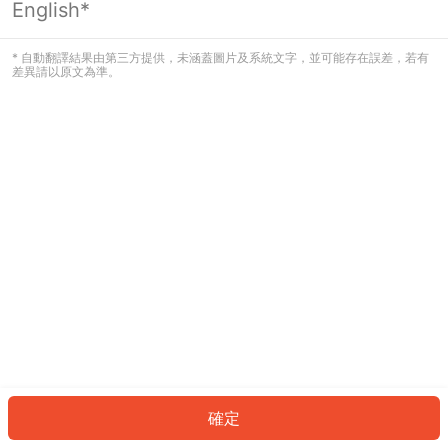
English*
發生錯誤！請登入並再試一次或回到主
頁。
* 自動翻譯結果由第三方提供，未涵蓋圖片及系統文字，並可能存在誤差，若有
差異請以原文為準。
登入
返回首頁
確定
ID: 3390bc17429-bade-487b-81cb-abb6f8b25f69