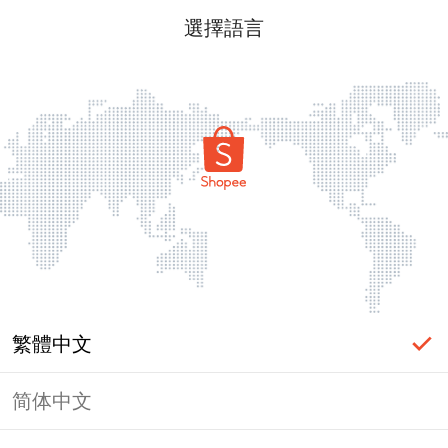
選擇語言
繁體中文
简体中文
頁面無法顯示