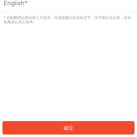
English*
發生錯誤！請登入並再試一次或回到主
頁。
* 自動翻譯結果由第三方提供，未涵蓋圖片及系統文字，並可能存在誤差，若有
差異請以原文為準。
登入
返回首頁
確定
ID: 853f0181096-8cb5-433a-8846-8ef722b9a88a