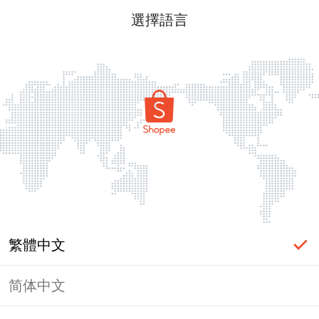
選擇語言
繁體中文
简体中文
頁面無法顯示