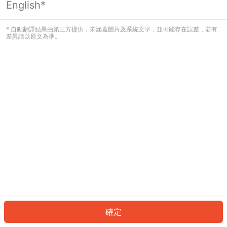
English*
發生錯誤！請登入並再試一次或回到主
頁。
* 自動翻譯結果由第三方提供，未涵蓋圖片及系統文字，並可能存在誤差，若有
差異請以原文為準。
登入
返回首頁
確定
ID: 7788c4b8da1-bead-4cb9-a59a-ea8ae828516c