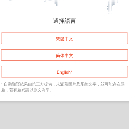
頁面無法顯示
選擇語言
發生錯誤！請登入並再試一次或回到主頁。
繁體中文
登入
简体中文
返回首頁
English*
* 自動翻譯結果由第三方提供，未涵蓋圖片及系統文字，並可能存在誤
差，若有差異請以原文為準。