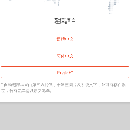
頁面無法顯示
選擇語言
發生錯誤！請登入並再試一次或回到主頁。
繁體中文
登入
简体中文
返回首頁
English*
* 自動翻譯結果由第三方提供，未涵蓋圖片及系統文字，並可能存在誤
差，若有差異請以原文為準。