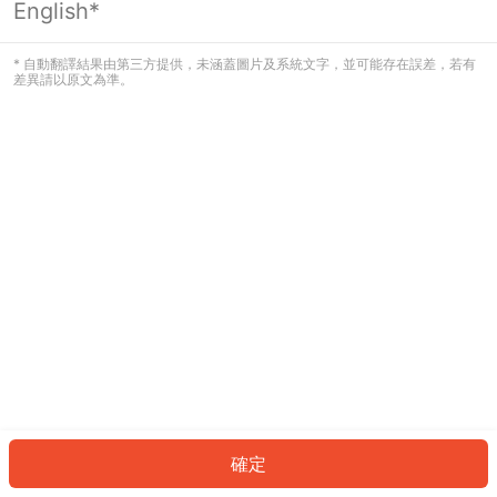
English*
發生錯誤！請登入並再試一次或回到主
頁。
* 自動翻譯結果由第三方提供，未涵蓋圖片及系統文字，並可能存在誤差，若有
差異請以原文為準。
登入
返回首頁
確定
ID: 45455327991-8657-417a-81be-dd6ce4896e03