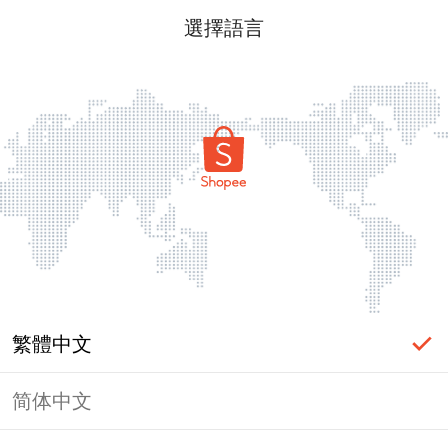
選擇語言
繁體中文
简体中文
頁面無法顯示