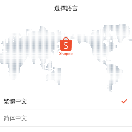
選擇語言
繁體中文
简体中文
頁面無法顯示