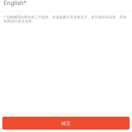
English*
發生錯誤！請登入並再試一次或回到主
頁。
* 自動翻譯結果由第三方提供，未涵蓋圖片及系統文字，並可能存在誤差，若有
差異請以原文為準。
登入
返回首頁
確定
ID: 5971a795d74-fc59-46e9-9927-50e59168cb0a