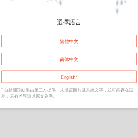
頁面無法顯示
選擇語言
發生錯誤！請登入並再試一次或回到主頁。
繁體中文
登入
简体中文
返回首頁
English*
* 自動翻譯結果由第三方提供，未涵蓋圖片及系統文字，並可能存在誤
差，若有差異請以原文為準。