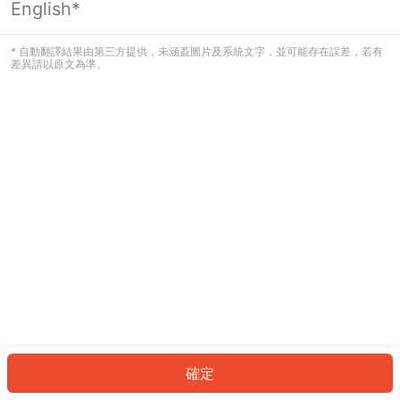
English*
發生錯誤！請登入並再試一次或回到主
頁。
* 自動翻譯結果由第三方提供，未涵蓋圖片及系統文字，並可能存在誤差，若有
差異請以原文為準。
登入
返回首頁
確定
ID: 2469929ea3e-cffc-4eeb-a74e-651afdc5d3a8