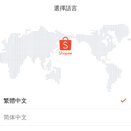
選擇語言
繁體中文
简体中文
頁面無法顯示