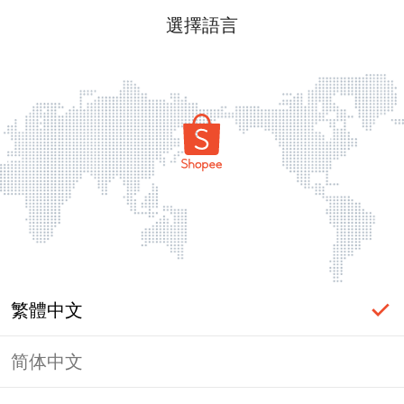
選擇語言
繁體中文
简体中文
頁面無法顯示