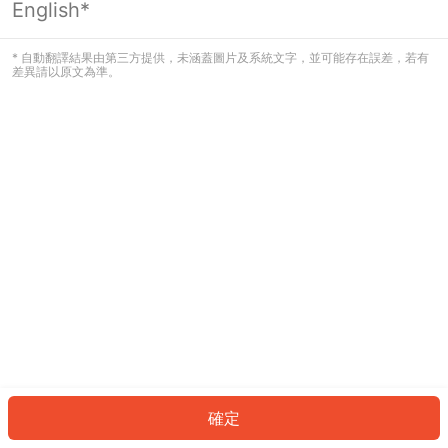
English*
發生錯誤！請登入並再試一次或回到主
頁。
* 自動翻譯結果由第三方提供，未涵蓋圖片及系統文字，並可能存在誤差，若有
差異請以原文為準。
登入
返回首頁
確定
ID: 1112c3dc0e0-abed-4e0d-abb6-d7e350253c95