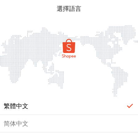
選擇語言
繁體中文
简体中文
頁面無法顯示