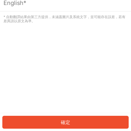
English*
發生錯誤！請登入並再試一次或回到主
頁。
* 自動翻譯結果由第三方提供，未涵蓋圖片及系統文字，並可能存在誤差，若有
差異請以原文為準。
登入
返回首頁
確定
ID: 760869fc630-2424-465c-8189-ee762b5f002b