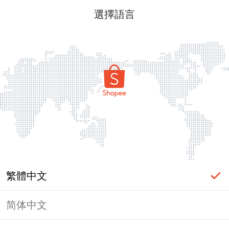
選擇語言
繁體中文
简体中文
頁面無法顯示