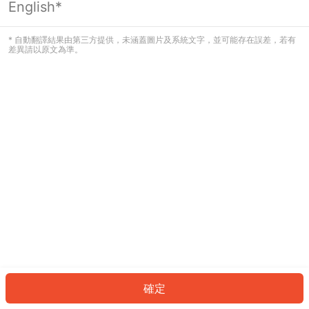
English*
發生錯誤！請登入並再試一次或回到主
頁。
* 自動翻譯結果由第三方提供，未涵蓋圖片及系統文字，並可能存在誤差，若有
差異請以原文為準。
登入
返回首頁
確定
ID: 727ffc182b3-e4bd-42e3-95ac-8fbedccf9a47