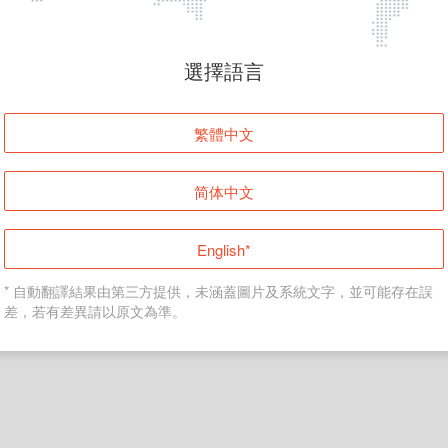
頁面無法顯示
選擇語言
發生錯誤！請登入並再試一次或回到主頁。
繁體中文
登入
简体中文
返回首頁
English*
* 自動翻譯結果由第三方提供，未涵蓋圖片及系統文字，並可能存在誤
差，若有差異請以原文為準。