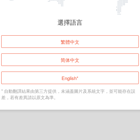
頁面無法顯示
選擇語言
發生錯誤！請登入並再試一次或回到主頁。
繁體中文
登入
简体中文
返回首頁
English*
* 自動翻譯結果由第三方提供，未涵蓋圖片及系統文字，並可能存在誤
差，若有差異請以原文為準。