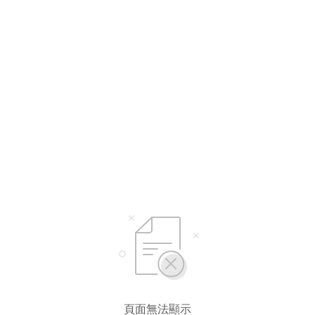
選擇語言
繁體中文
简体中文
English*
* 自動翻譯結果由第三方提供，未涵蓋圖片及系統文字，並可能存在誤差，若有
差異請以原文為準。
頁面無法顯示