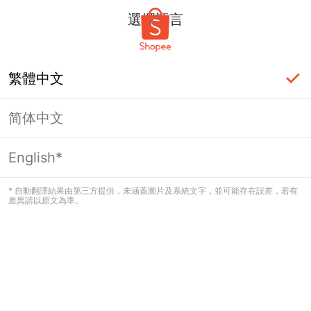
選擇語言
繁體中文
简体中文
頁面無法顯示