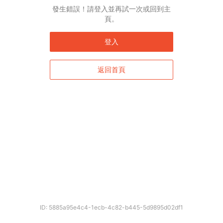
發生錯誤！請登入並再試一次或回到主
頁。
登入
返回首頁
ID: 5885a95e4c4-1ecb-4c82-b445-5d9895d02df1