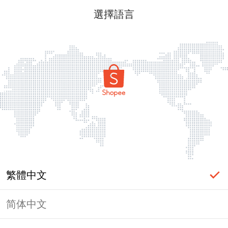
選擇語言
繁體中文
简体中文
頁面無法顯示