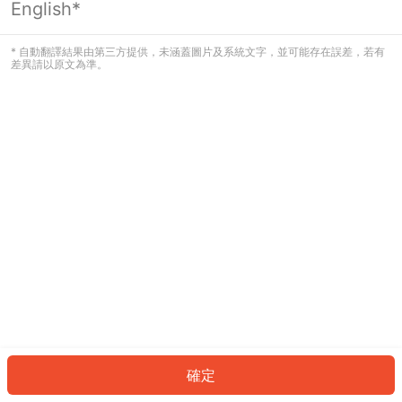
English*
發生錯誤！請登入並再試一次或回到主
頁。
* 自動翻譯結果由第三方提供，未涵蓋圖片及系統文字，並可能存在誤差，若有
差異請以原文為準。
登入
返回首頁
確定
ID: 71397b1761c-3baf-44aa-9972-1ef2b64f1324