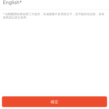
English*
發生錯誤！請登入並再試一次或回到主
頁。
* 自動翻譯結果由第三方提供，未涵蓋圖片及系統文字，並可能存在誤差，若有
差異請以原文為準。
登入
返回首頁
確定
ID: 397fa58b9ea-8575-4491-99db-89488fddba1e