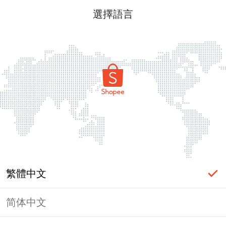
選擇語言
繁體中文
简体中文
頁面無法顯示