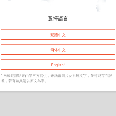
頁面無法顯示
選擇語言
發生錯誤！請登入並再試一次或回到主頁。
繁體中文
登入
简体中文
返回首頁
English*
* 自動翻譯結果由第三方提供，未涵蓋圖片及系統文字，並可能存在誤
差，若有差異請以原文為準。