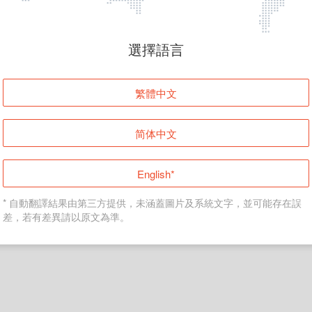
頁面無法顯示
選擇語言
發生錯誤！請登入並再試一次或回到主頁。
繁體中文
登入
简体中文
返回首頁
English*
* 自動翻譯結果由第三方提供，未涵蓋圖片及系統文字，並可能存在誤
差，若有差異請以原文為準。