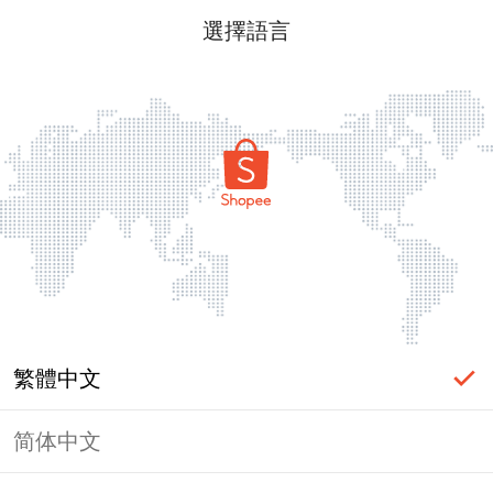
選擇語言
繁體中文
简体中文
頁面無法顯示