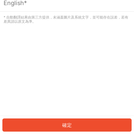
English*
發生錯誤！請登入並再試一次或回到主
頁。
* 自動翻譯結果由第三方提供，未涵蓋圖片及系統文字，並可能存在誤差，若有
差異請以原文為準。
登入
返回首頁
確定
ID: 8434dc142cc-7c80-43a1-a052-12098a479aa2