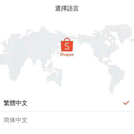
選擇語言
繁體中文
简体中文
頁面無法顯示