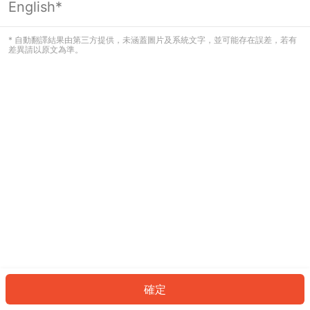
English*
發生錯誤！請登入並再試一次或回到主
頁。
* 自動翻譯結果由第三方提供，未涵蓋圖片及系統文字，並可能存在誤差，若有
差異請以原文為準。
登入
返回首頁
確定
ID: 3662a5cdfd0-ab9e-4574-aa1f-f83b210cf986