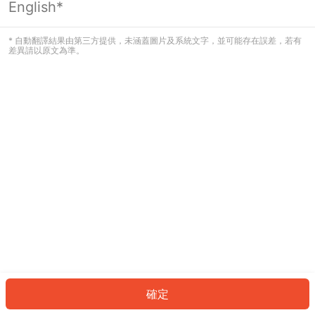
English*
發生錯誤！請登入並再試一次或回到主
頁。
* 自動翻譯結果由第三方提供，未涵蓋圖片及系統文字，並可能存在誤差，若有
差異請以原文為準。
登入
返回首頁
確定
ID: 99397e10701-b7de-41c9-9a02-660a91a85a2e