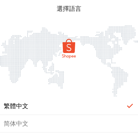
選擇語言
繁體中文
简体中文
頁面無法顯示