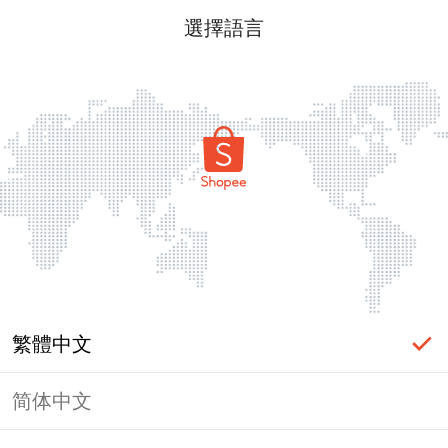
選擇語言
繁體中文
简体中文
頁面無法顯示