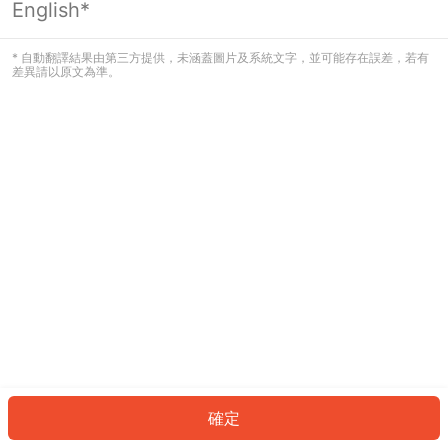
English*
發生錯誤！請登入並再試一次或回到主
頁。
* 自動翻譯結果由第三方提供，未涵蓋圖片及系統文字，並可能存在誤差，若有
差異請以原文為準。
登入
返回首頁
確定
ID: 83201aaae09-c46a-4f34-a842-8f95b523e9de