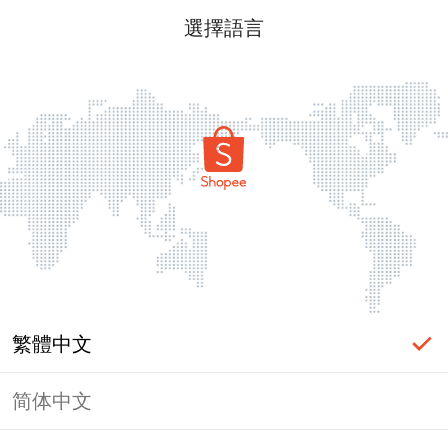
選擇語言
繁體中文
简体中文
頁面無法顯示