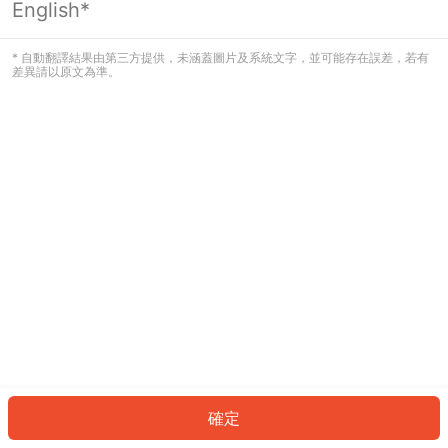
English*
發生錯誤！請登入並再試一次或回到主
頁。
* 自動翻譯結果由第三方提供，未涵蓋圖片及系統文字，並可能存在誤差，若有
差異請以原文為準。
登入
返回首頁
確定
ID: 730b164a2f2-8e65-44ed-87a5-7d1de9d06ca4