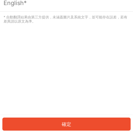
English*
發生錯誤！請登入並再試一次或回到主
頁。
* 自動翻譯結果由第三方提供，未涵蓋圖片及系統文字，並可能存在誤差，若有
差異請以原文為準。
登入
返回首頁
確定
ID: 82021fa6d15-d7a1-47f0-89ce-2f7e342c5bf8