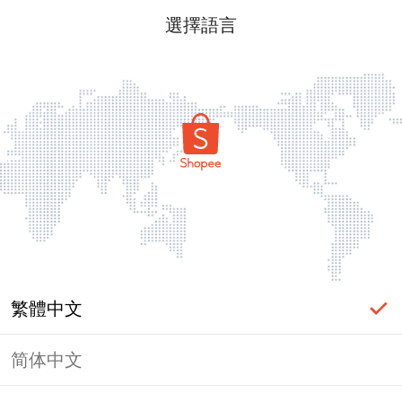
選擇語言
繁體中文
简体中文
頁面無法顯示