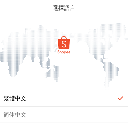
選擇語言
繁體中文
简体中文
頁面無法顯示