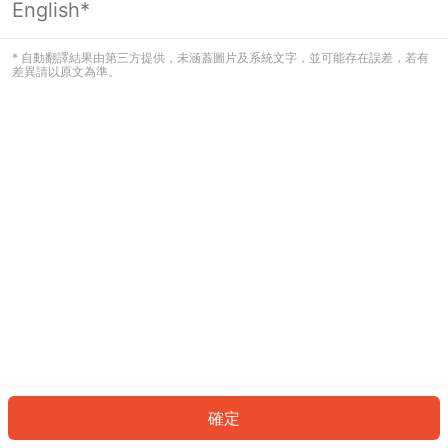
English*
發生錯誤！請登入並再試一次或回到主
頁。
* 自動翻譯結果由第三方提供，未涵蓋圖片及系統文字，並可能存在誤差，若有
差異請以原文為準。
登入
返回首頁
確定
ID: 164136e24bd-3414-4c75-8cbb-d3fa86cbadf8