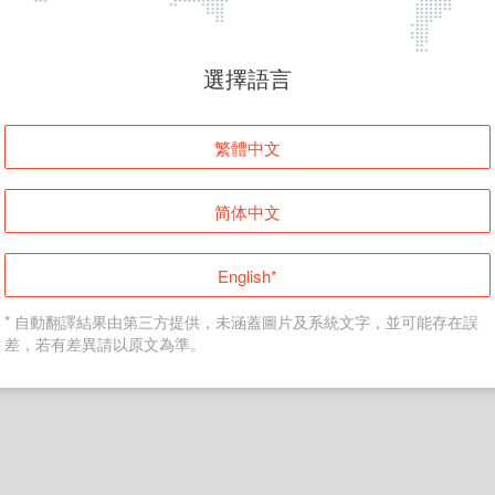
頁面無法顯示
選擇語言
發生錯誤！請登入並再試一次或回到主頁。
繁體中文
登入
简体中文
返回首頁
English*
* 自動翻譯結果由第三方提供，未涵蓋圖片及系統文字，並可能存在誤
差，若有差異請以原文為準。