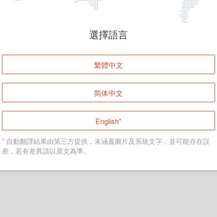
頁面無法顯示
選擇語言
發生錯誤！請登入並再試一次或回到主頁。
繁體中文
登入
简体中文
返回首頁
English*
* 自動翻譯結果由第三方提供，未涵蓋圖片及系統文字，並可能存在誤
差，若有差異請以原文為準。