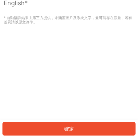
English*
發生錯誤！請登入並再試一次或回到主
頁。
* 自動翻譯結果由第三方提供，未涵蓋圖片及系統文字，並可能存在誤差，若有
差異請以原文為準。
登入
返回首頁
確定
ID: 472a1ac02d-b36d-4831-9f11-fff26965829c