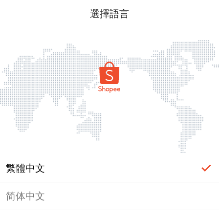
選擇語言
繁體中文
简体中文
頁面無法顯示