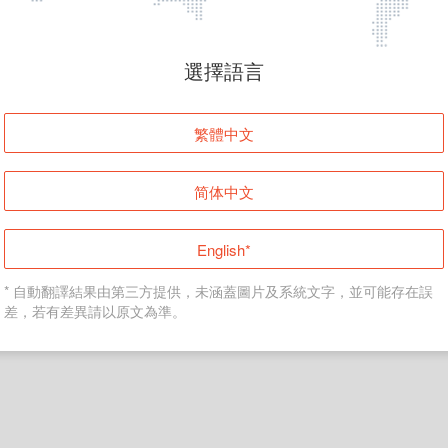
頁面無法顯示
選擇語言
發生錯誤！請登入並再試一次或回到主頁。
繁體中文
登入
简体中文
返回首頁
English*
* 自動翻譯結果由第三方提供，未涵蓋圖片及系統文字，並可能存在誤
差，若有差異請以原文為準。