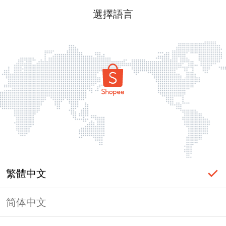
選擇語言
繁體中文
简体中文
頁面無法顯示