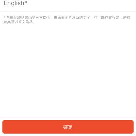
English*
發生錯誤！請登入並再試一次或回到主
頁。
* 自動翻譯結果由第三方提供，未涵蓋圖片及系統文字，並可能存在誤差，若有
差異請以原文為準。
登入
返回首頁
確定
ID: 997685bed48-7091-40b2-9736-b9b6b749da88