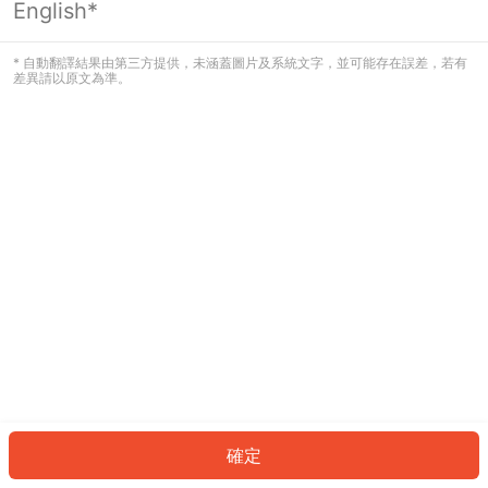
English*
發生錯誤！請登入並再試一次或回到主
頁。
* 自動翻譯結果由第三方提供，未涵蓋圖片及系統文字，並可能存在誤差，若有
差異請以原文為準。
登入
返回首頁
確定
ID: 25250aa2db5-0d54-44f8-810a-d9b16c756dd9