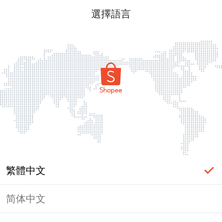
選擇語言
繁體中文
简体中文
頁面無法顯示