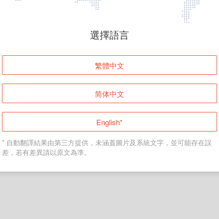
頁面無法顯示
選擇語言
發生錯誤！請登入並再試一次或回到主頁。
繁體中文
登入
简体中文
返回首頁
English*
* 自動翻譯結果由第三方提供，未涵蓋圖片及系統文字，並可能存在誤
差，若有差異請以原文為準。