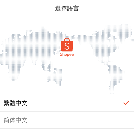
選擇語言
繁體中文
简体中文
頁面無法顯示