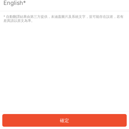
English*
發生錯誤！請登入並再試一次或回到主
頁。
* 自動翻譯結果由第三方提供，未涵蓋圖片及系統文字，並可能存在誤差，若有
差異請以原文為準。
登入
返回首頁
確定
ID: 343cf26d5d4-d033-44b2-8d8f-43d8cc692f9a