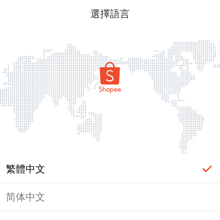
選擇語言
繁體中文
简体中文
頁面無法顯示