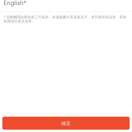
English*
發生錯誤！請登入並再試一次或回到主
頁。
* 自動翻譯結果由第三方提供，未涵蓋圖片及系統文字，並可能存在誤差，若有
差異請以原文為準。
登入
返回首頁
確定
ID: 197998fd77a-c35f-4c92-9a35-00977b8b90a9