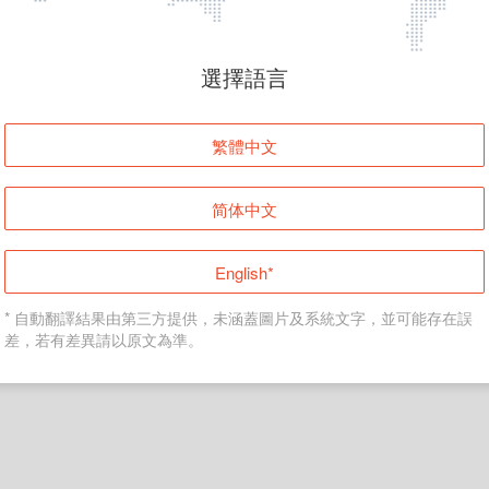
頁面無法顯示
選擇語言
發生錯誤！請登入並再試一次或回到主頁。
繁體中文
登入
简体中文
返回首頁
English*
* 自動翻譯結果由第三方提供，未涵蓋圖片及系統文字，並可能存在誤
差，若有差異請以原文為準。