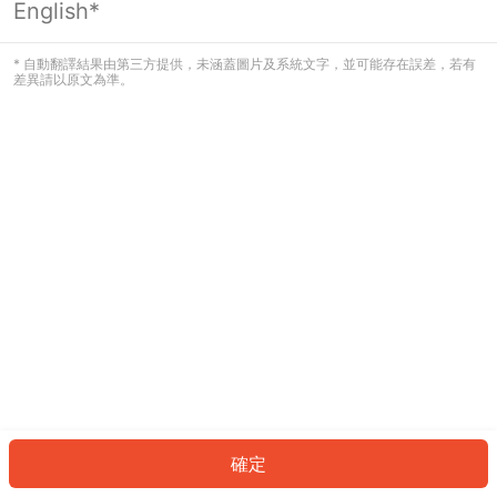
English*
發生錯誤！請登入並再試一次或回到主
頁。
* 自動翻譯結果由第三方提供，未涵蓋圖片及系統文字，並可能存在誤差，若有
差異請以原文為準。
登入
返回首頁
確定
ID: 347d8fd35d1-5a1f-419a-a8a9-d3083f41f36a