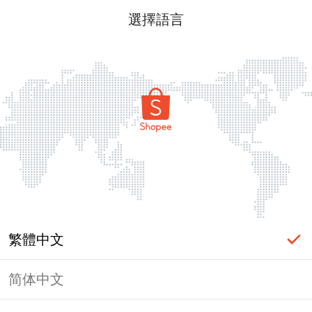
選擇語言
繁體中文
简体中文
頁面無法顯示