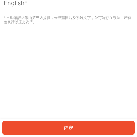
English*
發生錯誤！請登入並再試一次或回到主
頁。
* 自動翻譯結果由第三方提供，未涵蓋圖片及系統文字，並可能存在誤差，若有
差異請以原文為準。
登入
返回首頁
確定
ID: 1822dc981a9-519c-40c8-9893-2484be328c3a