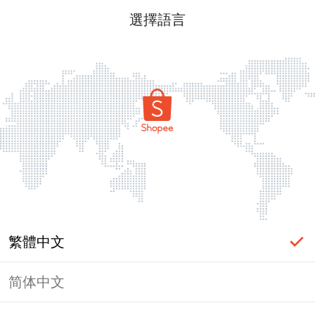
選擇語言
繁體中文
简体中文
頁面無法顯示