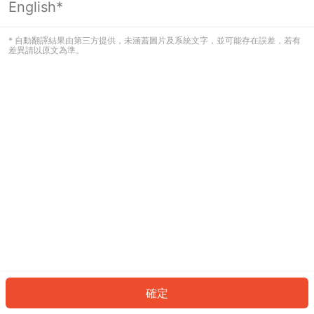
English*
發生錯誤！請登入並再試一次或回到主
頁。
* 自動翻譯結果由第三方提供，未涵蓋圖片及系統文字，並可能存在誤差，若有
差異請以原文為準。
登入
返回首頁
確定
ID: 477b4176b08-160e-4a76-b44d-f6b81c733db8