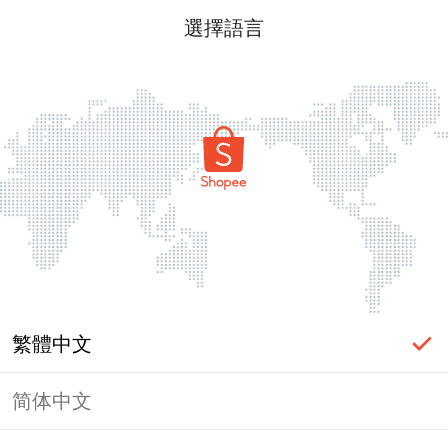
選擇語言
繁體中文
简体中文
頁面無法顯示