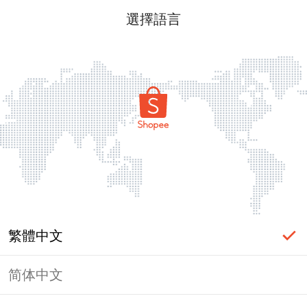
選擇語言
繁體中文
简体中文
頁面無法顯示