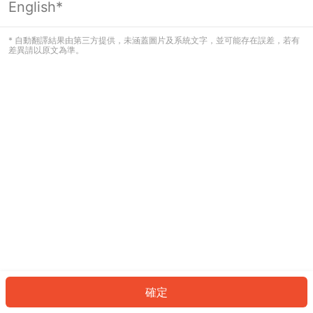
English*
發生錯誤！請登入並再試一次或回到主
頁。
* 自動翻譯結果由第三方提供，未涵蓋圖片及系統文字，並可能存在誤差，若有
差異請以原文為準。
登入
返回首頁
確定
ID: 279bfca5e96-f5ab-4f5d-bf62-15447d03ef98