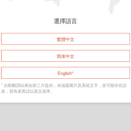
頁面無法顯示
選擇語言
發生錯誤！請登入並再試一次或回到主頁。
繁體中文
登入
简体中文
返回首頁
English*
* 自動翻譯結果由第三方提供，未涵蓋圖片及系統文字，並可能存在誤
差，若有差異請以原文為準。