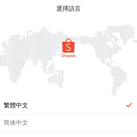
選擇語言
繁體中文
简体中文
頁面無法顯示