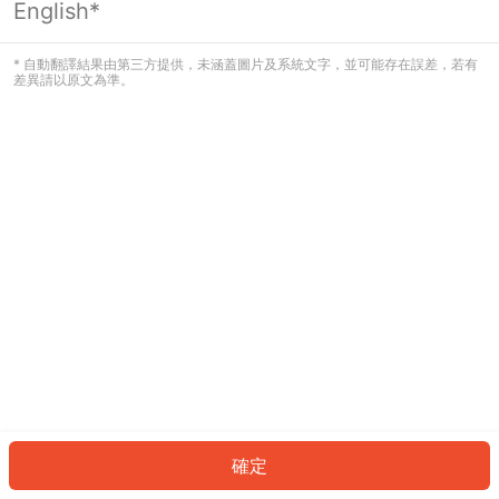
English*
發生錯誤！請登入並再試一次或回到主
頁。
* 自動翻譯結果由第三方提供，未涵蓋圖片及系統文字，並可能存在誤差，若有
差異請以原文為準。
登入
返回首頁
確定
ID: 18066a03242-4397-465e-9b9b-8802a9d807a8