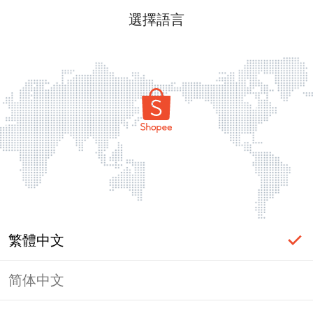
選擇語言
繁體中文
简体中文
頁面無法顯示