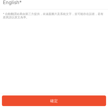
English*
發生錯誤！請登入並再試一次或回到主
頁。
* 自動翻譯結果由第三方提供，未涵蓋圖片及系統文字，並可能存在誤差，若有
差異請以原文為準。
登入
返回首頁
確定
ID: 359196ac887-c630-457c-9ea0-34de899fb917